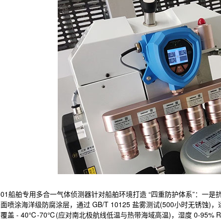
-501船舶专用多合一气体侦测器针对船舶环境打造 “四重防护体系”：一
面喷涂海洋级防腐涂层，通过 GB/T 10125 盐雾测试(500小时无锈
覆盖 - 40℃-70℃(应对南北极航线低温与热带海域高温)，湿度 0-95