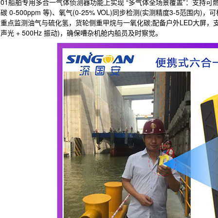
-501船舶专用多合一气体侦测器功能上实现 “多气体全场景覆盖”：支持可燃气体(0
碳 0-500ppm 等)、氧气(0-25% VOL)同步检测(实测精度3-5范围
重点监测油气与硫化氢，货轮侧重甲烷与一氧化碳;配备户外LED大屏，
dB 声光 + 500Hz 振动)，确保嘈杂机舱内船员及时察觉。