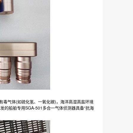
有毒气体(如硫化氢、一氧化碳)，海洋高湿高盐环境
船舶专用SGA-501
多合一气体侦测器
具备“抗海