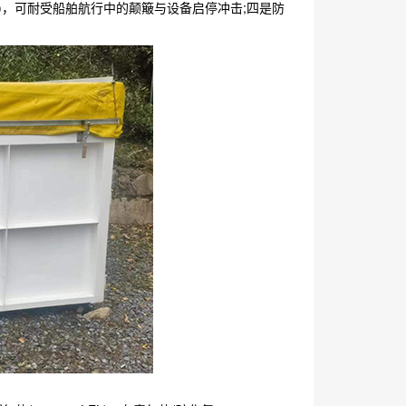
随机振动)，可耐受船舶航行中的颠簸与设备启停冲击;四是防