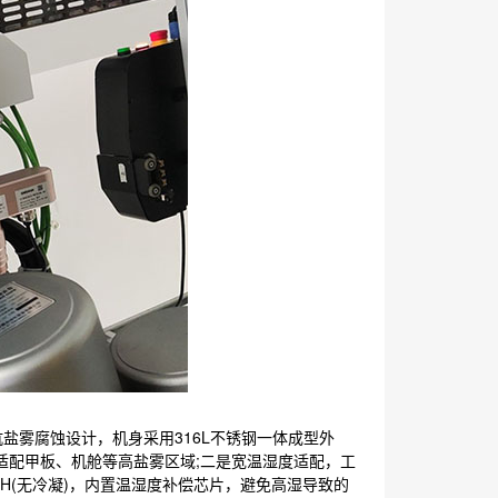
是抗盐雾腐蚀设计，机身采用316L不锈钢一体成型外
蚀)，适配甲板、机舱等高盐雾区域;二是宽温湿度适配，工
% RH(无冷凝)，内置温湿度补偿芯片，避免高湿导致的