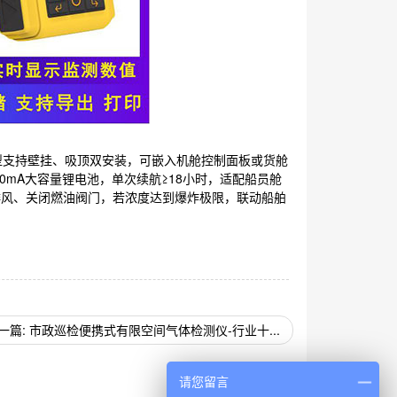
机型支持壁挂、吸顶双安装，可嵌入机舱控制面板或货舱
00mA大容量锂电池，单次续航≥18小时，适配船员舱
排风、关闭燃油阀门，若浓度达到爆炸极限，联动船舶
一篇: 市政巡检便携式有限空间气体检测仪-行业十...
请您留言