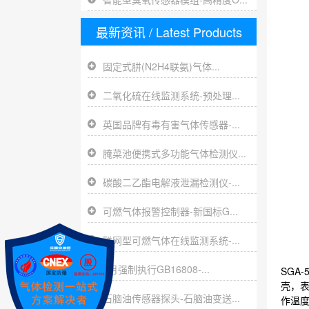
最新资讯
/ Latest Products
固定式肼(N2H4联氨)气体...
二氧化硫在线监测系统-预处理...
英国品牌有毒有害气体传感器-...
腌菜池便携式多功能气体检测仪...
碳酸二乙酯电解液泄漏检测仪-...
可燃气体报警控制器-新国标G...
联网型可燃气体在线监测系统-...
8月强制执行GB16808-...
SGA
壳，表
石脑油传感器探头-石脑油变送...
作温度