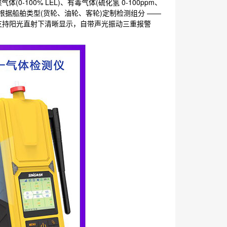
-100% LEL)、有毒气体(硫化氢 0-100ppm、
内)，可根据船舶类型(货轮、油轮、客轮)定制检测组分 ——
支持阳光直射下清晰显示，自带声光振动三重报警