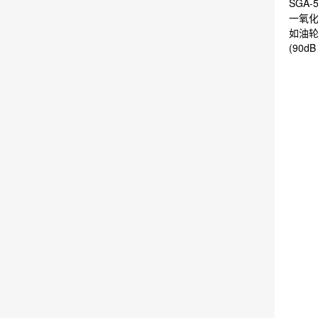
SGA
一氧化
如油轮
(90