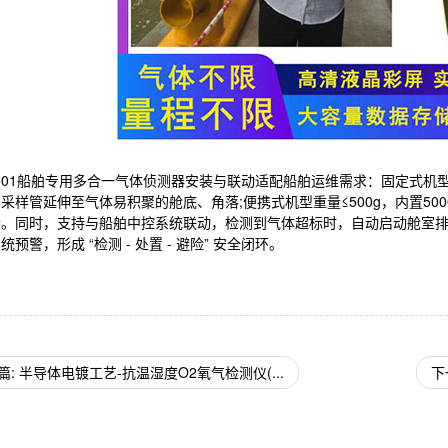
-501船舶专用多合一气体侦测器安装与联动适配船舶运维需求：固定式
采样管延伸至气体易积聚的舱底、角落;便携式机型重量≤500g，内置50
检。同时，支持与船舶中控系统联动，检测到气体超标时，自动启动舱室
统预警，形成 “检测 - 处置 - 避险” 安全闭环。
篇: 半导体电镀工艺-抗温湿度O2氧气检测仪(...
下