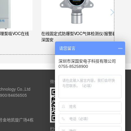
处理泵吸VOC在线
在线固定式防爆型VOC气体检测仪/报警器-
深国安
请您留言
深圳市深国安电子科技有限公司
0755-85258900
微信公众号
chnology Co.,Ltd
00/84656505
1号金地凯旋广场4栋
扫一扫关注深国安