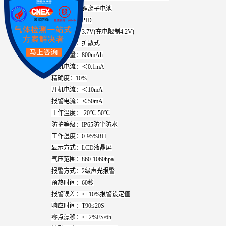
电池类型：锂离子电池
检测原理：PID
电池电压：3.7V(充电限制4.2V)
检测方式：扩散式
电池容量：800mAh
关机电流：＜0.1mA
精确度：10%
开机电流：＜10mA
报警电流：＜50mA
工作温度：-20℃-50℃
防护等级：IP65防尘防水
工作湿度：0-95%RH
显示方式：LCD液晶屏
气压范围：860-1060hpa
报警方式：2级声光报警
预热时间：60秒
报警误差：≤±10%报警设定值
响应时间：T90≤20S
零点漂移：≤±2%FS/6h