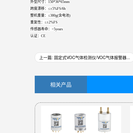
外型尺寸：150*36*65mm
跨度漂移：≤±5%FS/6h
整机重量：≤380g(含电池)
重复性：≤±2%FS
传感器寿命：>5years
认证：CE
上一篇: 固定式VOC气体检测仪/VOC气体报警器...
相关产品