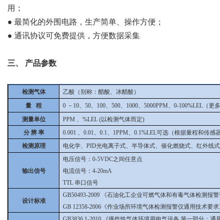
用；
●
最简化的外围电路，生产简单、操作方便；
●
通讯协议可免费提供，方便数据采集
三、
产品参数
检测气体
乙酸（别称：醋酸、冰醋酸）
量 程
0
－10、50、100、500、1000、5000PPM、0-100%LE
测量单位
PPM
、%LEL (以检测气体而定)
分 辨 率
0.001
、0.01、0.1、1PPM、0.1%LEL可选（根据量程和传
检测原理
电化学、PID光电离子式、半导体式、催化燃烧式、红外线
电压信号：0-5VDC之间任意点
输出信号
电流信号：4-20mA
TTL
串口信号
GB50493-2009
《石油化工企业可燃气体和有毒气体检测报警
设计标准
GB 12358-2006《作业场所环境气体检测报警仪通用技术要
GB3836.1-2010
《爆炸性气体环境用电气设备 第一部分：通