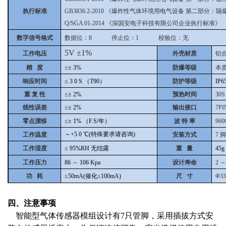
执行标准
GB3836.2-2010
《爆炸性气体环境用电气设备 第二部分：隔爆型
Q/SGA 01-2014
《深国安电子科技有限公司企业执行标准》
数字信号格式
数据位：8 停止位：1 校验位：无
5V
±1%
工作电压
外壳材质
铝
精 度
≤±
3%
防爆等级
本
响应时间
≤
3
0
S
（T90）
防护等级
IP6
重 复 性
≤±
2%
预热时间
30S
线性误差
≤±
2%
输出接口
7PI
零点漂移
≤±
1%
（F.S/年）
波 特 率
960
～+5
0
℃(特殊要求请咨询)
工作温度
安装方式
7
工作湿度
≤
95%RH
无结露
重 量
45g
工作压力
86
～
106
Kpa
设计寿命
2
～
功 耗
≤50mA(催化≤100mA)
尺 寸
Φ3
四、注意事项
智能型气体传感器模组设计有7只管脚，采用插拔方式安