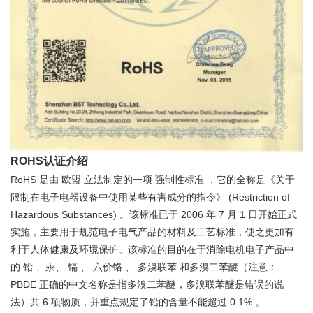
ROHS认证介绍
RoHS
是由
欧盟
立法制定的一项
强制性标准
，它的全称是《关于
(Restriction of
限制在电子电器设备中使用某些有害成分的指令》
Hazardous Substances)
2006
7
1
。该标准已于
年
月
日开始正式
实施，主要用于规范电子电气产品的材料及工艺标准，使之更加有
利于人体健康及环境保护。该标准的目的在于消除电机电子产品中
的
铅
、汞、
镉
、
六价铬
、
多溴联苯
和多溴二苯醚（注意：
PBDE
正确的中文名称是指多溴二苯醚，多溴联苯醚是错误的说
6
0.1%
法）共
项物质，并重点规定了铅的含量不能超过
。